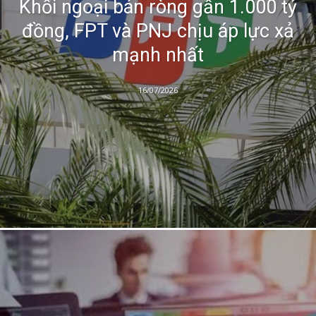
Khối ngoại bán ròng gần 1.000 tỷ
đồng, FPT và PNJ chịu áp lực xả
mạnh nhất
16/07/2026