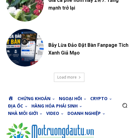
Giá cà phê hôm nay 29/7: Tăng
mạnh trở lại
Bẫy Lừa Đảo Đặt Bàn Fanpage Tích
Xanh Giả Mạo
Load more
H
CHỨNG KHOÁN
NGOẠI HỐI
CRYPTO
O
ĐỊA ỐC
HÀNG HÓA PHÁI SINH
M
NHÀ MÔI GIỚI
VIDEO
DOANH NGHIỆP
E