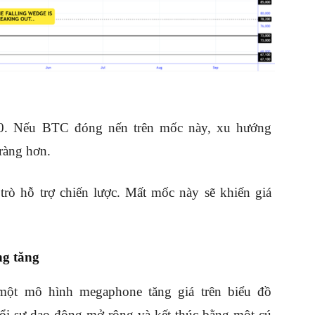
00. Nếu BTC đóng nến trên mốc này, xu hướng
ràng hơn.
trò hỗ trợ chiến lược. Mất mốc này sẽ khiến giá
g tăng
 một mô hình megaphone tăng giá trên biểu đồ
bổi sự dao động mở rộng và kết thúc bằng một cú