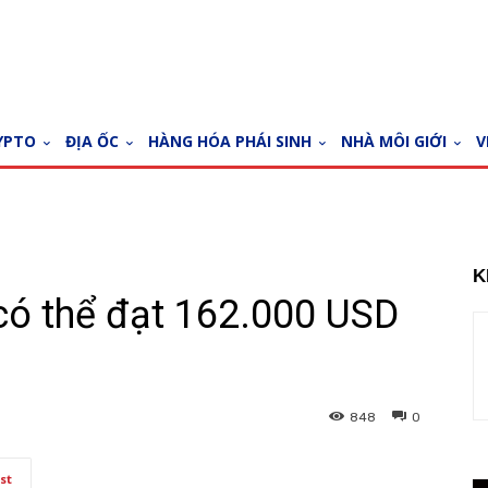
YPTO
ĐỊA ỐC
HÀNG HÓA PHÁI SINH
NHÀ MÔI GIỚI
V
K
 có thể đạt 162.000 USD
848
0
st