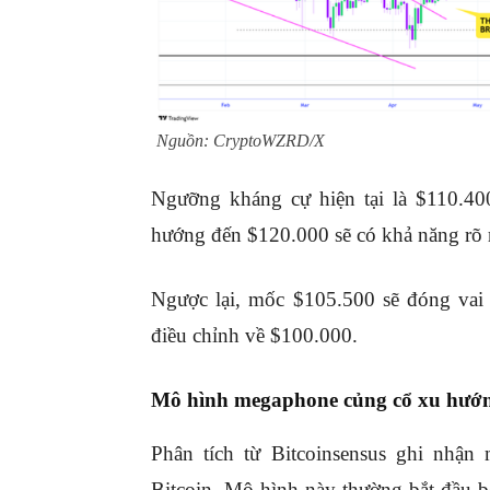
Nguồn: CryptoWZRD/X
Ngưỡng kháng cự hiện tại là $110.4
hướng đến $120.000 sẽ có khả năng rõ 
Ngược lại, mốc $105.500 sẽ đóng vai 
điều chỉnh về $100.000.
Mô hình megaphone củng cổ xu hướn
Phân tích từ Bitcoinsensus ghi nhận
Bitcoin. Mô hình này thường bắt đầu 