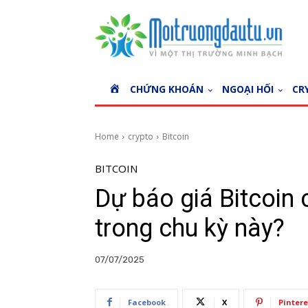
H
CHỨNG KHOÁN
NGOẠI HỐI
CR
O
M
E
Home
crypto
Bitcoin
BITCOIN
Dự báo giá Bitcoin
trong chu kỳ này?
07/07/2025
Facebook
X
Pintere