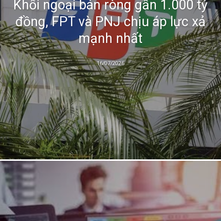
Khối ngoại bán ròng gần 1.000 tỷ
đồng, FPT và PNJ chịu áp lực xả
mạnh nhất
16/07/2026