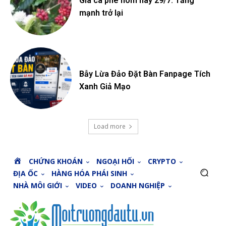
Giá cà phê hôm nay 29/7: Tăng
mạnh trở lại
Bẫy Lừa Đảo Đặt Bàn Fanpage Tích
Xanh Giả Mạo
Load more
H
CHỨNG KHOÁN
NGOẠI HỐI
CRYPTO
O
ĐỊA ỐC
HÀNG HÓA PHÁI SINH
M
NHÀ MÔI GIỚI
VIDEO
DOANH NGHIỆP
E