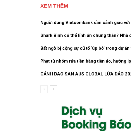
XEM THÊM
Người dùng Vietcombank cần cảnh giác với t
Shark Bình có thể lĩnh án chung thân? Nhà đầ
Bất ngờ bị cộng sự cũ tố ‘úp bô’ trong dự án 
Phạt tù nhóm rửa tiền bằng tiền ảo, hưởng l
CẢNH BÁO SÀN AUS GLOBAL LỪA ĐẢO 20