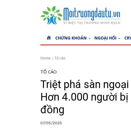
H
CHỨNG KHOÁN
NGOẠI HỐI
CR
O
M
E
Home
Tố cáo
TỐ CÁO
Triệt phá sàn ngoại
Hơn 4.000 người bị l
đồng
07/05/2025