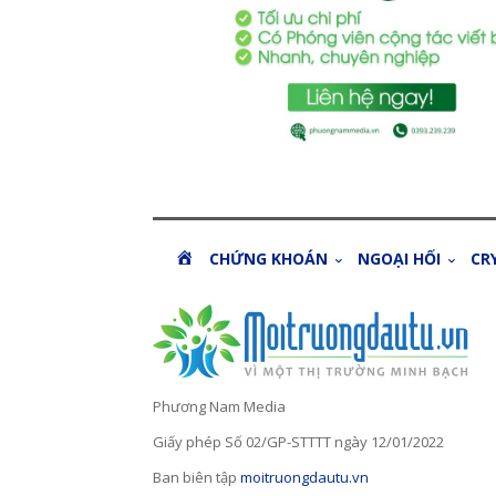
H
CHỨNG KHOÁN
NGOẠI HỐI
CR
O
M
E
Phương Nam Media
Giấy phép Số 02/GP-STTTT ngày 12/01/2022
Ban biên tập
moitruongdautu.vn