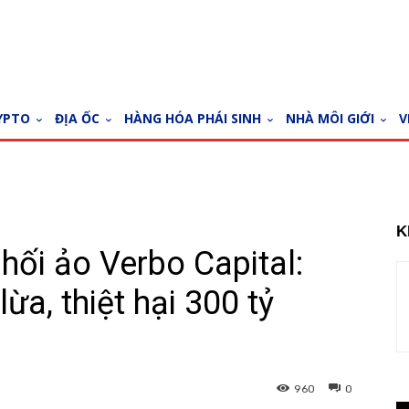
YPTO
ĐỊA ỐC
HÀNG HÓA PHÁI SINH
NHÀ MÔI GIỚI
V
K
 hối ảo Verbo Capital:
ừa, thiệt hại 300 tỷ
960
0