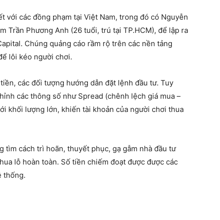
t với các đồng phạm tại Việt Nam, trong đó có Nguyễn
ạm Trần Phương Anh (26 tuổi, trú tại TP.HCM), để lập ra
Capital. Chúng quảng cáo rầm rộ trên các nền tảng
ể lôi kéo người chơi.
 tiền, các đối tượng hướng dẫn đặt lệnh đầu tư. Tuy
chỉnh các thông số như Spread (chênh lệch giá mua –
ới khối lượng lớn, khiến tài khoản của người chơi thua
ng tìm cách trì hoãn, thuyết phục, gạ gẫm nhà đầu tư
 thua lỗ hoàn toàn. Số tiền chiếm đoạt được được các
ệ thống.