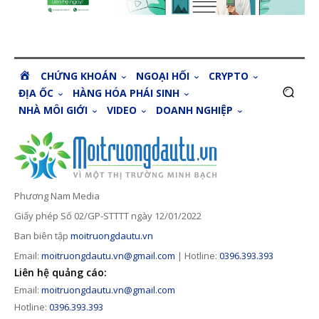
H
CHỨNG KHOÁN
NGOẠI HỐI
CRYPTO
O
ĐỊA ỐC
HÀNG HÓA PHÁI SINH
M
NHÀ MÔI GIỚI
VIDEO
DOANH NGHIỆP
E
Phương Nam Media
Giấy phép Số 02/GP-STTTT ngày 12/01/2022
Ban biên tập
moitruongdautu.vn
Email:
moitruongdautu.vn@gmail.com
| Hotline:
0396.393.393
Liên hệ quảng cáo:
Email:
moitruongdautu.vn@gmail.com
Hotline:
0396.393.393