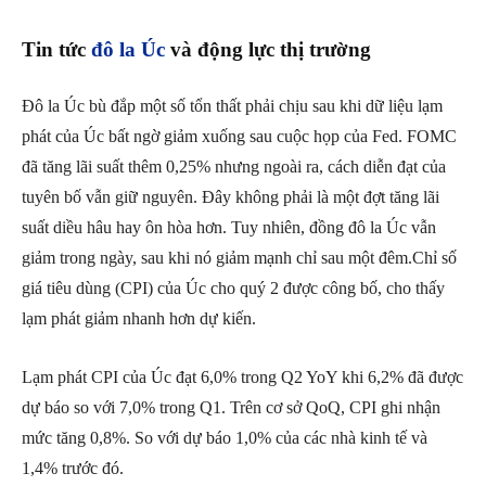
Tin tức
đô la Úc
và động lực thị trường
Đô la Úc bù đắp một số tổn thất phải chịu sau khi dữ liệu lạm
phát của Úc bất ngờ giảm xuống sau cuộc họp của Fed. FOMC
đã tăng lãi suất thêm 0,25% nhưng ngoài ra, cách diễn đạt của
tuyên bố vẫn giữ nguyên. Đây không phải là một đợt tăng lãi
suất diều hâu hay ôn hòa hơn. Tuy nhiên, đồng đô la Úc vẫn
giảm trong ngày, sau khi nó giảm mạnh chỉ sau một đêm.Chỉ số
giá tiêu dùng (CPI) của Úc cho quý 2 được công bố, cho thấy
lạm phát giảm nhanh hơn dự kiến.
Lạm phát CPI của Úc đạt 6,0% trong Q2 YoY khi 6,2% đã được
dự báo so với 7,0% trong Q1. Trên cơ sở QoQ, CPI ghi nhận
mức tăng 0,8%. So với dự báo 1,0% của các nhà kinh tế và
1,4% trước đó.