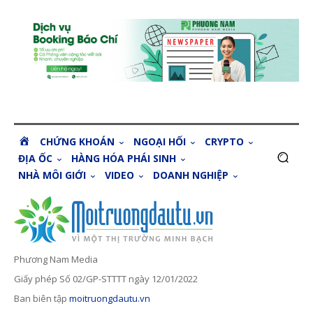
H
CHỨNG KHOÁN
NGOẠI HỐI
CRYPTO
O
ĐỊA ỐC
HÀNG HÓA PHÁI SINH
M
NHÀ MÔI GIỚI
VIDEO
DOANH NGHIỆP
E
Phương Nam Media
Giấy phép Số 02/GP-STTTT ngày 12/01/2022
Ban biên tập
moitruongdautu.vn