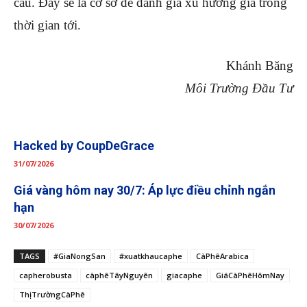
cầu. Đây sẽ là cơ sở để đánh giá xu hướng giá trong
thời gian tới.
Khánh Băng
Môi Trường Đầu Tư
Hacked by CoupDeGrace
31/07/2026
Giá vàng hôm nay 30/7: Áp lực điều chỉnh ngắn
hạn
30/07/2026
TAGS
#GiaNongSan
#xuatkhaucaphe
CàPhêArabica
capherobusta
càphêTâyNguyên
giacaphe
GiáCàPhêHômNay
ThịTrườngCàPhê