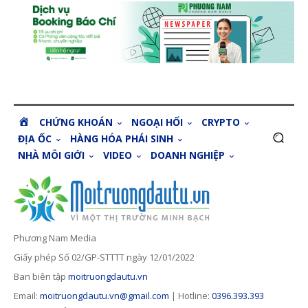
H
CHỨNG KHOÁN
NGOẠI HỐI
CRYPTO
O
ĐỊA ỐC
HÀNG HÓA PHÁI SINH
M
NHÀ MÔI GIỚI
VIDEO
DOANH NGHIỆP
E
Phương Nam Media
Giấy phép Số 02/GP-STTTT ngày 12/01/2022
Ban biên tập
moitruongdautu.vn
Email:
moitruongdautu.vn@gmail.com
| Hotline:
0396.393.393