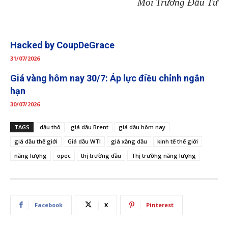
Môi Trường Đầu Tư
Hacked by CoupDeGrace
31/07/2026
Giá vàng hôm nay 30/7: Áp lực điều chỉnh ngắn
hạn
30/07/2026
TAGS
dầu thô
giá dầu Brent
giá dầu hôm nay
giá dầu thế giới
Giá dầu WTI
giá xăng dầu
kinh tế thế giới
năng lượng
opec
thị trường dầu
Thị trường năng lượng
Facebook
X
Pinterest