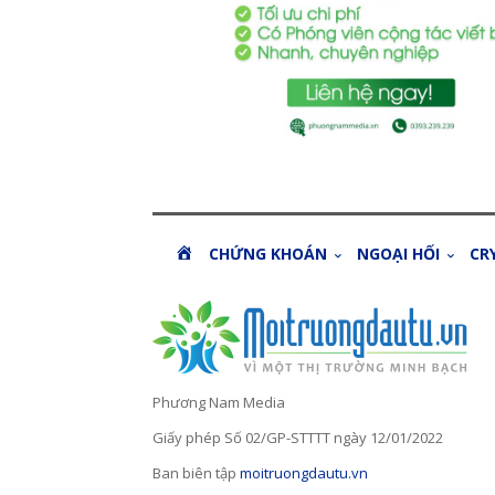
H
CHỨNG KHOÁN
NGOẠI HỐI
CR
O
M
E
Phương Nam Media
Giấy phép Số 02/GP-STTTT ngày 12/01/2022
Ban biên tập
moitruongdautu.vn