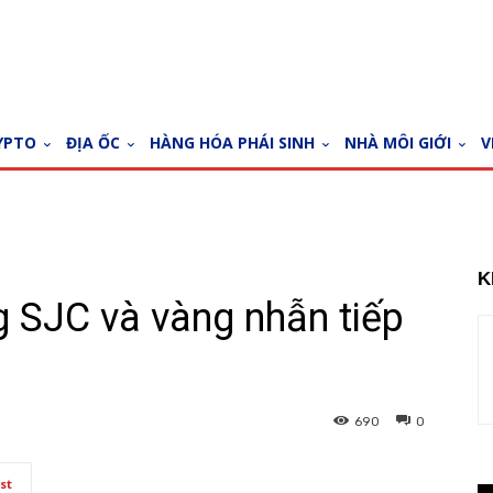
YPTO
ĐỊA ỐC
HÀNG HÓA PHÁI SINH
NHÀ MÔI GIỚI
V
K
g SJC và vàng nhẫn tiếp
690
0
st