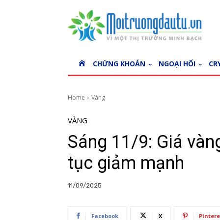
H
CHỨNG KHOÁN
NGOẠI HỐI
CR
O
M
E
Home
Vàng
VÀNG
Sáng 11/9: Giá vàn
tục giảm mạnh
11/09/2025
Facebook
X
Pintere