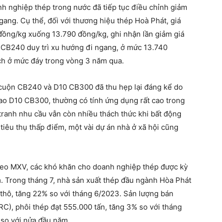
anh nghiệp thép trong nước đã tiếp tục điều chỉnh giảm
ang. Cụ thể, đối với thương hiệu thép Hoà Phát, giá
ồng/kg xuống 13.790 đồng/kg, ghi nhận lần giảm giá
ộn CB240 duy trì xu hướng đi ngang, ở mức 13.740
ịch ở mức đáy trong vòng 3 năm qua.
 cuộn CB240 và D10 CB300 đã thu hẹp lại đáng kể do
ao D10 CB300, thường có tính ứng dụng rất cao trong
tranh nhu cầu vẫn còn nhiều thách thức khi bất động
iêu thụ thấp điểm, một vài dự án nhà ở xã hội cũng
Theo MXV, các khó khăn cho doanh nghiệp thép được kỳ
. Trong tháng 7, nhà sản xuất thép đầu ngành Hòa Phát
 thô, tăng 22% so với tháng 6/2023. Sản lượng bán
C), phôi thép đạt 555.000 tấn, tăng 3% so với tháng
n so với nửa đầu năm.