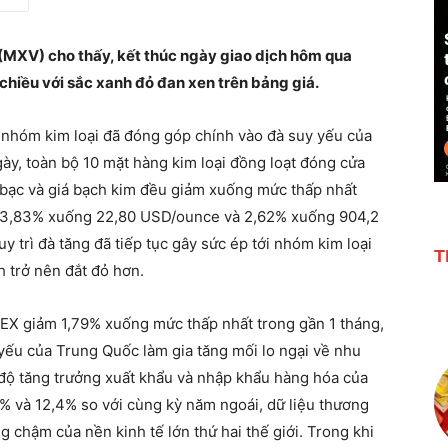
 (MXV) cho thấy, kết thúc ngày giao dịch hôm qua
 chiều với sắc xanh đỏ đan xen trên bảng giá.
n nhóm kim loại đã đóng góp chính vào đà suy yếu của
ày, toàn bộ 10 mặt hàng kim loại đồng loạt đóng cửa
á bạc và giá bạch kim đều giảm xuống mức thấp nhất
 là 3,83% xuống 22,80 USD/ounce và 2,62% xuống 904,2
trì đà tăng đã tiếp tục gây sức ép tới nhóm kim loại
T
h trở nên đắt đỏ hơn.
MEX giảm 1,79% xuống mức thấp nhất trong gần 1 tháng,
 yếu của Trung Quốc làm gia tăng mối lo ngại về nhu
 độ tăng trưởng xuất khẩu và nhập khẩu hàng hóa của
5% và 12,4% so với cùng kỳ năm ngoái, dữ liệu thương
 chậm của nền kinh tế lớn thứ hai thế giới. Trong khi