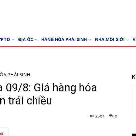
YPTO
ĐỊA ỐC
HÀNG HÓA PHÁI SINH
NHÀ MÔI GIỚI
V
ÓA PHÁI SINH
K
a 09/8: Giá hàng hóa
n trái chiều
2504
0
st