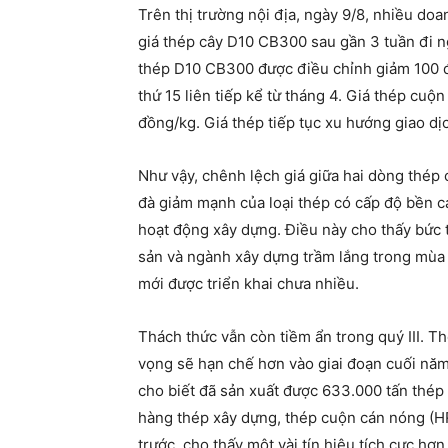
Trên thị trường nội địa, ngày 9/8, nhiều do
giá thép cây D10 CB300 sau gần 3 tuần đi ng
thép D10 CB300 được điều chỉnh giảm 100 đ
thứ 15 liên tiếp kể từ tháng 4. Giá thép cu
đồng/kg. Giá thép tiếp tục xu hướng giao d
Như vậy, chênh lệch giá giữa hai dòng thép
đà giảm mạnh của loại thép có cấp độ bền c
hoạt động xây dựng. Điều này cho thấy bức 
sản và ngành xây dựng trầm lắng trong mùa t
mới được triển khai chưa nhiều.
Thách thức vẫn còn tiềm ẩn trong quý III. 
vọng sẽ hạn chế hơn vào giai đoạn cuối năm
cho biết đã sản xuất được 633.000 tấn thép
hàng thép xây dựng, thép cuộn cán nóng (HR
trước, cho thấy một vài tín hiệu tích cực hơ