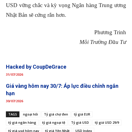
USD vững chắc và kỳ vọng Ngân hàng Trung ương
Nhật Bản sẽ cứng rắn hơn.
Phương Trinh
Môi Trường Đầu Tư
Hacked by CoupDeGrace
31/07/2026
Giá vàng hôm nay 30/7: Áp lực điều chỉnh ngắn
hạn
30/07/2026
TAGS
ngoại hối
Tỷ giá chợ đen
tỷ giá EUR
tỷ giá ngân hàng
tỷ giá ngoại tệ
Tỷ giá USD
tỷ giá USD 29/9
tỷ giá usd hôm nay
tỷ giá Yên Nhật
USD Index