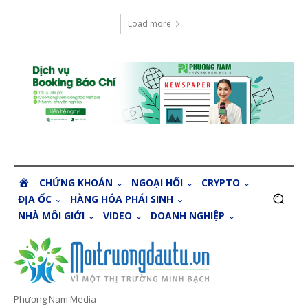
Load more
H
CHỨNG KHOÁN
NGOẠI HỐI
CRYPTO
O
ĐỊA ỐC
HÀNG HÓA PHÁI SINH
M
NHÀ MÔI GIỚI
VIDEO
DOANH NGHIỆP
E
Phương Nam Media