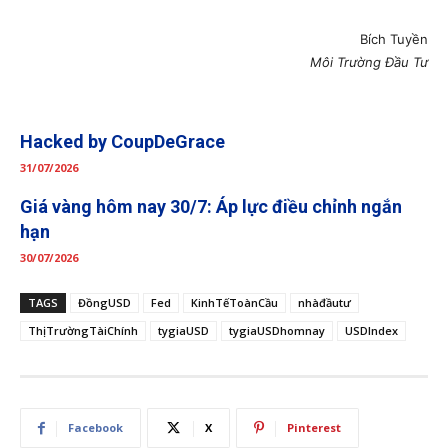
Bích Tuyền
Môi Trường Đầu Tư
Hacked by CoupDeGrace
31/07/2026
Giá vàng hôm nay 30/7: Áp lực điều chỉnh ngắn
hạn
30/07/2026
TAGS
ĐồngUSD
Fed
KinhTếToànCầu
nhàđầutư
ThịTrườngTàiChính
tygiaUSD
tygiaUSDhomnay
USDIndex
Facebook
X
Pinterest