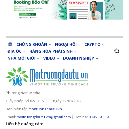
H
CHỨNG KHOÁN
NGOẠI HỐI
CRYPTO
O
ĐỊA ỐC
HÀNG HÓA PHÁI SINH
M
NHÀ MÔI GIỚI
VIDEO
DOANH NGHIỆP
E
Phương Nam Media
Giấy phép Số 02/GP-STTTT ngày 12/01/2022
Ban biên tập
moitruongdautu.vn
Email:
moitruongdautu.vn@gmail.com
| Hotline:
0396.393.393
Liên hệ quảng cáo: