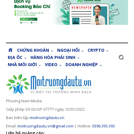
H
CHỨNG KHOÁN
NGOẠI HỐI
CRYPTO
O
ĐỊA ỐC
HÀNG HÓA PHÁI SINH
M
NHÀ MÔI GIỚI
VIDEO
DOANH NGHIỆP
E
Phương Nam Media
Giấy phép Số 02/GP-STTTT ngày 12/01/2022
Ban biên tập
moitruongdautu.vn
Email:
moitruongdautu.vn@gmail.com
| Hotline:
0396.393.393
Liên hệ quảng cáo: