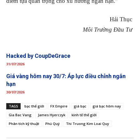
điểm tựa quan trọng cho xu hướng ngắn hạn.”
Hải Thục
Môi Trường Đầu Tư
Hacked by CoupDeGrace
31/07/2026
Giá vàng hôm nay 30/7: Áp lực điều chỉnh ngắn
hạn
30/07/2026
TAGS
bạc thế giới
FX Empire
giá bạc
giá bạc hôm nay
Gia Bac Vang
James Hyerczyk
kinh tế thế giới
Phân tích kỹ thuật
Phú Quý
Thi Truong Kim Loai Quy