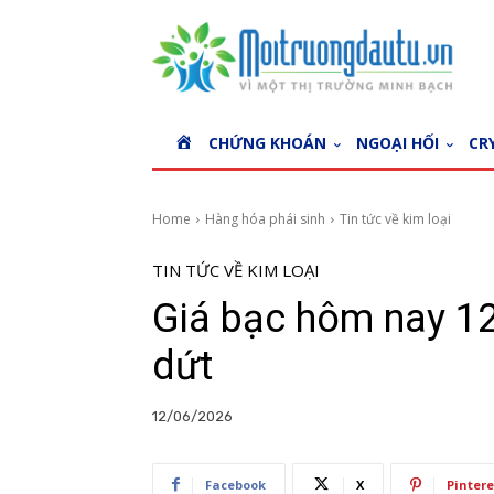
H
CHỨNG KHOÁN
NGOẠI HỐI
CR
O
M
E
Home
Hàng hóa phái sinh
Tin tức về kim loại
TIN TỨC VỀ KIM LOẠI
Giá bạc hôm nay 1
dứt
12/06/2026
Facebook
X
Pintere