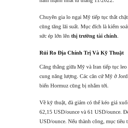
năm mạnh nhất từ tháng 11/2022
.
Chuyên gia lo ngại Mỹ tiếp tục thắt chặt 
cũng tăng lãi suất
.
Mục đích là kiểm soá
sức ép lớn lên
thị trường tài chính
.
Rủi Ro Địa Chính Trị Và Kỹ Thuật
Căng thẳng giữa Mỹ và Iran tiếp tục leo
cung năng lượng
.
Các căn cứ Mỹ ở Jord
biển Hormuz cũng bị nhắm tới
.
Về kỹ thuật, đà giảm có thể kéo giá xu
62,15 USD/ounce và 61 USD/ounce
.
Để
USD/ounce
.
Nếu thành công, mục tiêu 