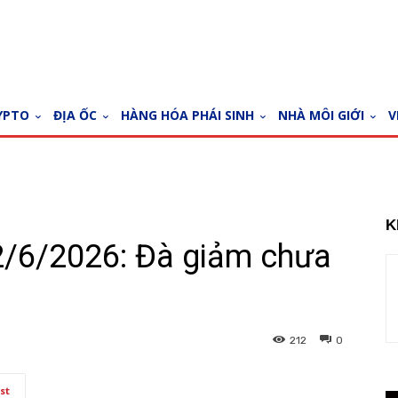
YPTO
ĐỊA ỐC
HÀNG HÓA PHÁI SINH
NHÀ MÔI GIỚI
V
K
2/6/2026: Đà giảm chưa
212
0
st