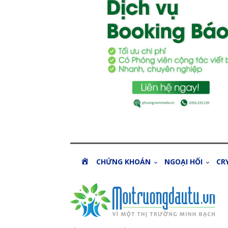
H
CHỨNG KHOÁN
NGOẠI HỐI
CR
O
M
E