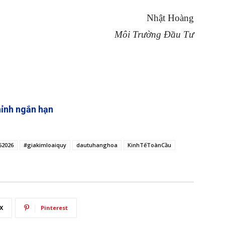
Nhật Hoàng
Môi Trường Đầu Tư
hỉnh ngắn hạn
62026
#giakimloaiquy
dautuhanghoa
KinhTếToànCầu
X
Pinterest