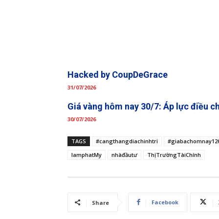
Hacked by CoupDeGrace
31/07/2026
Giá vàng hôm nay 30/7: Áp lực điều c
30/07/2026
TAGS
#cangthangdiachinhtri
#giabachomnay12
lamphatMy
nhàđầutư
ThịTrườngTàiChính
Facebook
Share