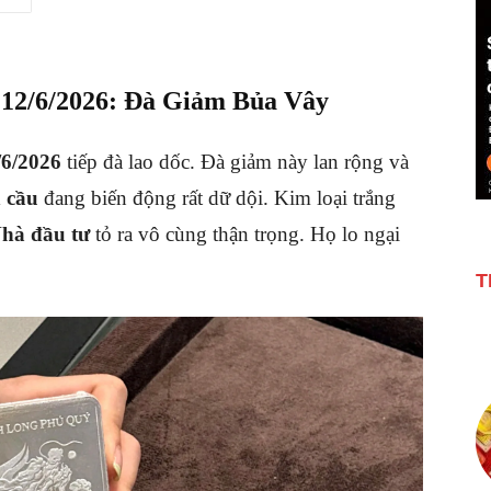
12/6/2026: Đà Giảm Bủa Vây
/6/2026
tiếp đà lao dốc
.
Đà giảm này lan rộng và
n cầu
đang biến động rất dữ dội
.
Kim loại trắng
hà đầu tư
tỏ ra vô cùng thận trọng
.
Họ lo ngại
T