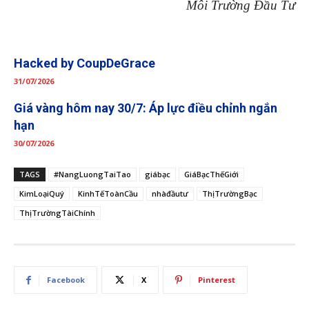
Môi Trường Đầu Tư
Hacked by CoupDeGrace
31/07/2026
Giá vàng hôm nay 30/7: Áp lực điều chỉnh ngắn
hạn
30/07/2026
TAGS
#NangLuongTaiTao
giábạc
GiáBạcThếGiới
KimLoạiQuý
KinhTếToànCầu
nhàđầutư
ThịTrườngBạc
ThịTrườngTàiChính
Facebook
X
Pinterest