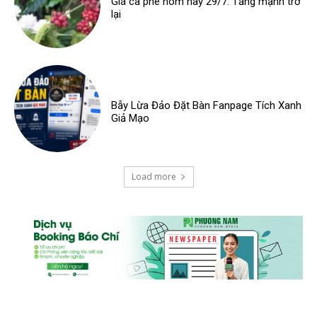
Giá cà phê hôm nay 29/7: Tăng mạnh trở
lại
Bẫy Lừa Đảo Đặt Bàn Fanpage Tích Xanh
Giả Mạo
Load more