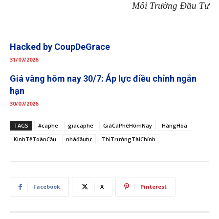
Môi Trường Đầu Tư
Hacked by CoupDeGrace
31/07/2026
Giá vàng hôm nay 30/7: Áp lực điều chỉnh ngắn
hạn
30/07/2026
TAGS
#caphe
giacaphe
GiáCàPhêHômNay
HàngHóa
KinhTếToànCầu
nhàđầutư
ThịTrườngTàiChính
Facebook
X
Pinterest