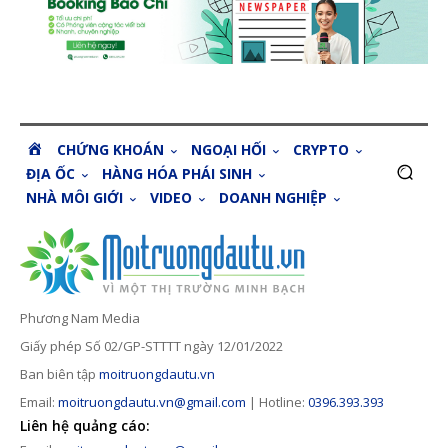
H
CHỨNG KHOÁN
NGOẠI HỐI
CRYPTO
O
ĐỊA ỐC
HÀNG HÓA PHÁI SINH
M
NHÀ MÔI GIỚI
VIDEO
DOANH NGHIỆP
E
Phương Nam Media
Giấy phép Số 02/GP-STTTT ngày 12/01/2022
Ban biên tập
moitruongdautu.vn
Email:
moitruongdautu.vn@gmail.com
| Hotline:
0396.393.393
Liên hệ quảng cáo: