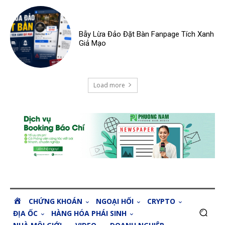
Bẫy Lừa Đảo Đặt Bàn Fanpage Tích Xanh
Giả Mạo
Load more
H
CHỨNG KHOÁN
NGOẠI HỐI
CRYPTO
O
ĐỊA ỐC
HÀNG HÓA PHÁI SINH
M