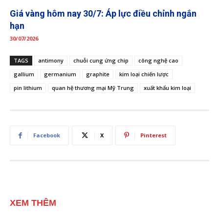
Giá vàng hôm nay 30/7: Áp lực điều chỉnh ngắn
hạn
30/07/2026
TAGS
antimony
chuỗi cung ứng chip
công nghệ cao
gallium
germanium
graphite
kim loại chiến lược
pin lithium
quan hệ thương mại Mỹ Trung
xuất khẩu kim loại
Facebook
X
Pinterest
XEM THÊM