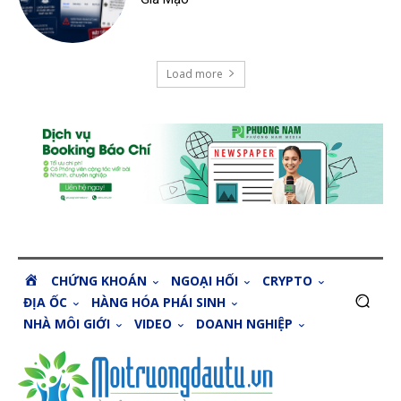
Load more
H
CHỨNG KHOÁN
NGOẠI HỐI
CRYPTO
O
ĐỊA ỐC
HÀNG HÓA PHÁI SINH
M
NHÀ MÔI GIỚI
VIDEO
DOANH NGHIỆP
E