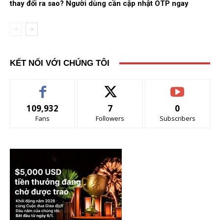
thay đổi ra sao? Người dùng cần cập nhật OTP ngay
KẾT NỐI VỚI CHÚNG TÔI
109,932
7
0
Fans
Followers
Subscribers