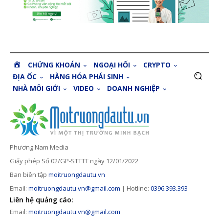
H
CHỨNG KHOÁN
NGOẠI HỐI
CRYPTO
O
ĐỊA ỐC
HÀNG HÓA PHÁI SINH
M
NHÀ MÔI GIỚI
VIDEO
DOANH NGHIỆP
E
Phương Nam Media
Giấy phép Số 02/GP-STTTT ngày 12/01/2022
Ban biên tập
moitruongdautu.vn
Email:
moitruongdautu.vn@gmail.com
| Hotline:
0396.393.393
Liên hệ quảng cáo:
Email:
moitruongdautu.vn@gmail.com