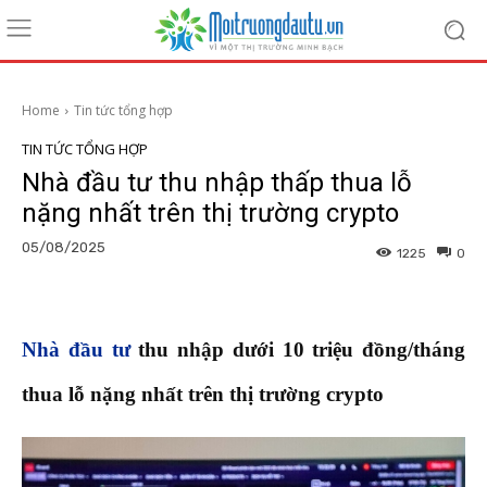
Home
Tin tức tổng hợp
TIN TỨC TỔNG HỢP
Nhà đầu tư thu nhập thấp thua lỗ
nặng nhất trên thị trường crypto
05/08/2025
1225
0
Nhà đầu tư
thu nhập dưới 10 triệu đồng/tháng
thua lỗ nặng nhất trên thị trường crypto