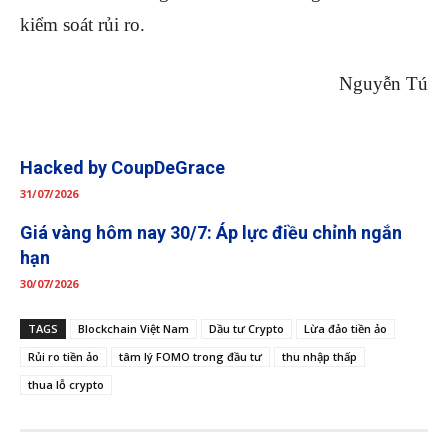
kiểm soát rủi ro.
Nguyễn Tú
Hacked by CoupDeGrace
31/07/2026
Giá vàng hôm nay 30/7: Áp lực điều chỉnh ngắn
hạn
30/07/2026
TAGS
Blockchain Việt Nam
Dầu tư Crypto
Lừa đảo tiền ảo
Rủi ro tiền ảo
tâm lý FOMO trong đầu tư
thu nhập thấp
thua lỗ crypto