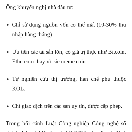
Ông khuyến nghị nhà đầu tư:
Chỉ sử dụng nguồn vốn có thể mất (10-30% thu
nhập hàng tháng).
Ưu tiên các tài sản lớn, có giá trị thực như Bitcoin,
Ethereum thay vì các meme coin.
Tự nghiên cứu thị trường, hạn chế phụ thuộc
KOL.
Chỉ giao dịch trên các sàn uy tín, được cấp phép.
Trong bối cảnh Luật Công nghiệp Công nghệ số