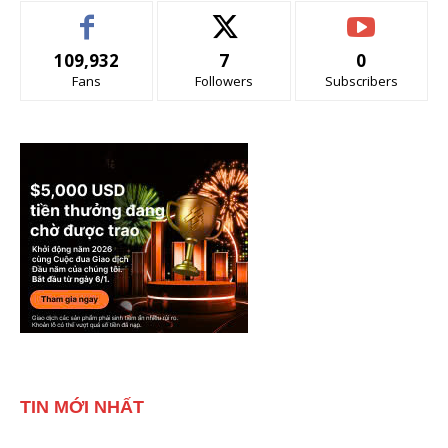
109,932
7
0
Fans
Followers
Subscribers
TIN MỚI NHẤT