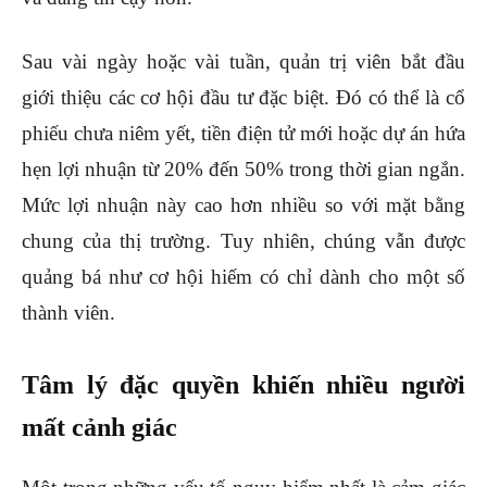
Sau vài ngày hoặc vài tuần, quản trị viên bắt đầu
giới thiệu các cơ hội đầu tư đặc biệt. Đó có thể là cổ
phiếu chưa niêm yết, tiền điện tử mới hoặc dự án hứa
hẹn lợi nhuận từ 20% đến 50% trong thời gian ngắn.
Mức lợi nhuận này cao hơn nhiều so với mặt bằng
chung của thị trường. Tuy nhiên, chúng vẫn được
quảng bá như cơ hội hiếm có chỉ dành cho một số
thành viên.
Tâm lý đặc quyền khiến nhiều người
mất cảnh giác