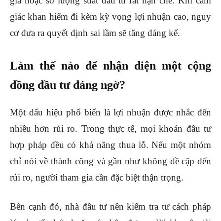
gia hoặc số lượng suất đầu tư rất hạn chế. Khi cảm
giác khan hiếm đi kèm kỳ vọng lợi nhuận cao, nguy
cơ đưa ra quyết định sai lầm sẽ tăng đáng kể.
Làm thế nào để nhận diện một cộng
đồng đầu tư đáng ngờ?
Một dấu hiệu phổ biến là lợi nhuận được nhắc đến
nhiều hơn rủi ro. Trong thực tế, mọi khoản đầu tư
hợp pháp đều có khả năng thua lỗ. Nếu một nhóm
chỉ nói về thành công và gần như không đề cập đến
rủi ro, người tham gia cần đặc biệt thận trọng.
Bên cạnh đó, nhà đầu tư nên kiểm tra tư cách pháp