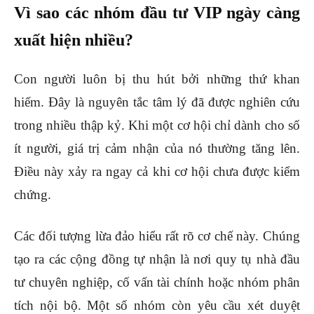
Vì sao các nhóm đầu tư VIP ngày càng
xuất hiện nhiều?
Con người luôn bị thu hút bởi những thứ khan
hiếm. Đây là nguyên tắc tâm lý đã được nghiên cứu
trong nhiều thập kỷ. Khi một cơ hội chỉ dành cho số
ít người, giá trị cảm nhận của nó thường tăng lên.
Điều này xảy ra ngay cả khi cơ hội chưa được kiểm
chứng.
Các đối tượng lừa đảo hiểu rất rõ cơ chế này. Chúng
tạo ra các cộng đồng tự nhận là nơi quy tụ nhà đầu
tư chuyên nghiệp, cố vấn tài chính hoặc nhóm phân
tích nội bộ. Một số nhóm còn yêu cầu xét duyệt