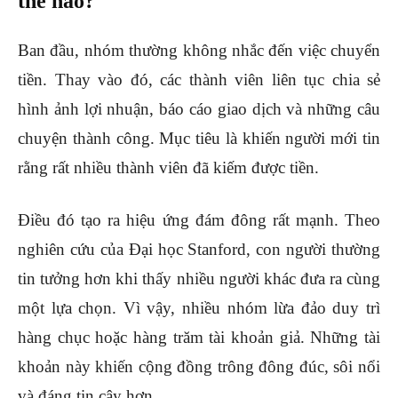
thế nào?
Ban đầu, nhóm thường không nhắc đến việc chuyển
tiền. Thay vào đó, các thành viên liên tục chia sẻ
hình ảnh lợi nhuận, báo cáo giao dịch và những câu
chuyện thành công. Mục tiêu là khiến người mới tin
rằng rất nhiều thành viên đã kiếm được tiền.
Điều đó tạo ra hiệu ứng đám đông rất mạnh. Theo
nghiên cứu của Đại học Stanford, con người thường
tin tưởng hơn khi thấy nhiều người khác đưa ra cùng
một lựa chọn. Vì vậy, nhiều nhóm lừa đảo duy trì
hàng chục hoặc hàng trăm tài khoản giả. Những tài
khoản này khiến cộng đồng trông đông đúc, sôi nổi
và đáng tin cậy hơn.