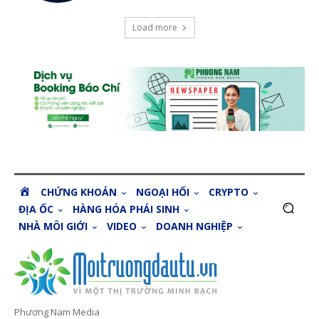
Load more
H
CHỨNG KHOÁN
NGOẠI HỐI
CRYPTO
O
ĐỊA ỐC
HÀNG HÓA PHÁI SINH
M
NHÀ MÔI GIỚI
VIDEO
DOANH NGHIỆP
E
Phương Nam Media