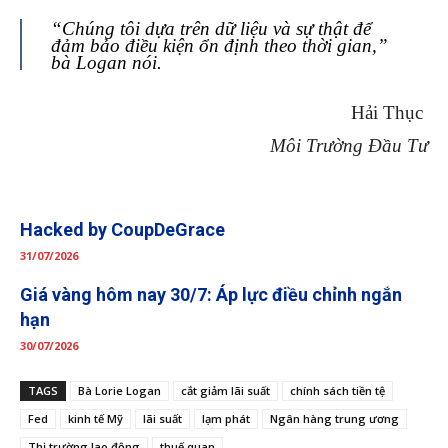
“Chúng tôi dựa trên dữ liệu và sự thật để
đảm bảo điều kiện ổn định theo thời gian,”
bà Logan nói.
Hải Thục
Môi Trường Đầu Tư
Hacked by CoupDeGrace
31/07/2026
Giá vàng hôm nay 30/7: Áp lực điều chỉnh ngắn
hạn
30/07/2026
TAGS
Bà Lorie Logan
cắt giảm lãi suất
chính sách tiền tệ
Fed
kinh tế Mỹ
lãi suất
lạm phát
Ngân hàng trung ương
Thị trường lao động
thuế quan