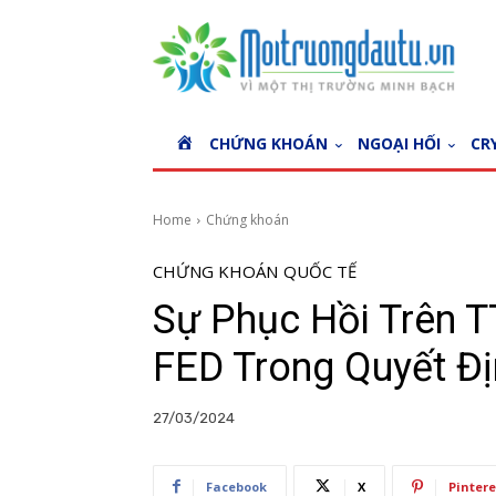
H
CHỨNG KHOÁN
NGOẠI HỐI
CR
O
M
E
Home
Chứng khoán
CHỨNG KHOÁN
QUỐC TẾ
Sự Phục Hồi Trên 
FED Trong Quyết Đị
27/03/2024
Facebook
X
Pintere