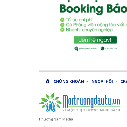
H
CHỨNG KHOÁN
NGOẠI HỐI
CR
O
M
E
Phương Nam Media