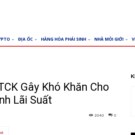
YPTO
ĐỊA ỐC
HÀNG HÓA PHÁI SINH
NHÀ MÔI GIỚI
V
K
TTCK Gây Khó Khăn Cho
nh Lãi Suất
2040
0
st