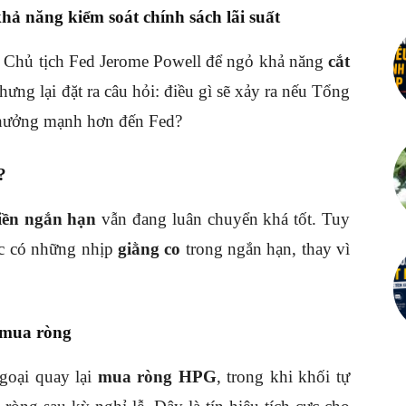
ả năng kiểm soát chính sách lãi suất
8, Chủ tịch Fed Jerome Powell để ngỏ khả năng
cắt
nhưng lại đặt ra câu hỏi: điều gì sẽ xảy ra nếu Tổng
hưởng mạnh hơn đến Fed?
?
iền ngắn hạn
vẫn đang luân chuyển khá tốt. Tuy
ục có những nhịp
giằng co
trong ngắn hạn, thay vì
i mua ròng
goại quay lại
mua ròng HPG
, trong khi khối tự