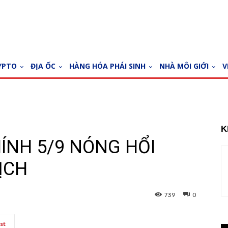
YPTO
ĐỊA ỐC
HÀNG HÓA PHÁI SINH
NHÀ MÔI GIỚI
V
K
HÍNH 5/9 NÓNG HỔI
ỊCH
739
0
st