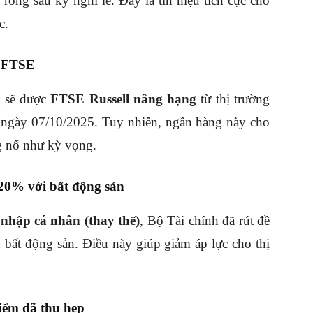
ròng sau kỳ nghỉ lễ. Đây là tín hiệu tích cực cho
c.
g FTSE
 sẽ được
FTSE Russell nâng hạng
từ thị trường
á ngày 07/10/2025. Tuy nhiên, ngân hàng này cho
g nổ như kỳ vọng.
 20% với bất động sản
nhập cá nhân (thay thế)
, Bộ Tài chính đã rút đề
 bất động sản. Điều này giúp giảm áp lực cho thị
iểm đã thu hẹp