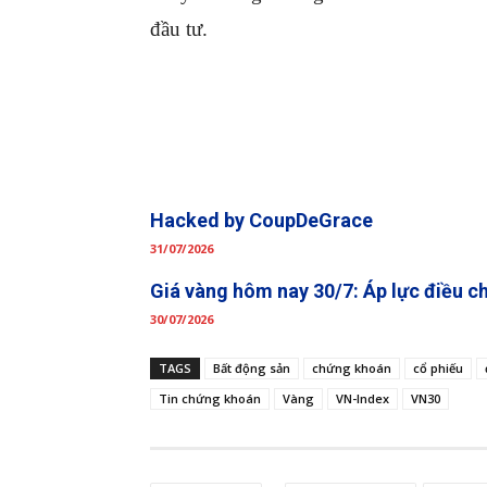
đầu tư.
Hacked by CoupDeGrace
31/07/2026
Giá vàng hôm nay 30/7: Áp lực điều c
30/07/2026
TAGS
Bất động sản
chứng khoán
cổ phiếu
Tin chứng khoán
Vàng
VN-Index
VN30