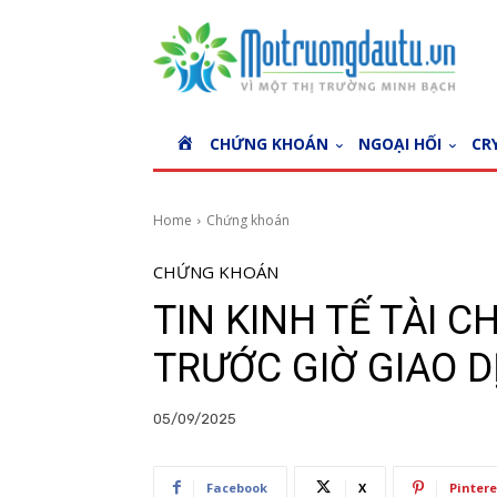
H
CHỨNG KHOÁN
NGOẠI HỐI
CR
O
M
E
Home
Chứng khoán
CHỨNG KHOÁN
TIN KINH TẾ TÀI C
TRƯỚC GIỜ GIAO D
05/09/2025
Facebook
X
Pintere