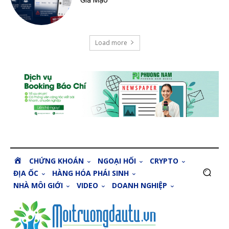
Giả Mạo
Load more
H
CHỨNG KHOÁN
NGOẠI HỐI
CRYPTO
O
ĐỊA ỐC
HÀNG HÓA PHÁI SINH
M
NHÀ MÔI GIỚI
VIDEO
DOANH NGHIỆP
E