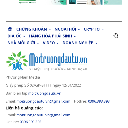
H
CHỨNG KHOÁN
NGOẠI HỐI
CRYPTO
O
ĐỊA ỐC
HÀNG HÓA PHÁI SINH
M
NHÀ MÔI GIỚI
VIDEO
DOANH NGHIỆP
E
Phương Nam Media
Giấy phép Số 02/GP-STTTT ngày 12/01/2022
Ban biên tập
moitruongdautu.vn
Email:
moitruongdautu.vn@gmail.com
| Hotline:
0396.393.393
Liên hệ quảng cáo:
Email:
moitruongdautu.vn@gmail.com
Hotline:
0396.393.393