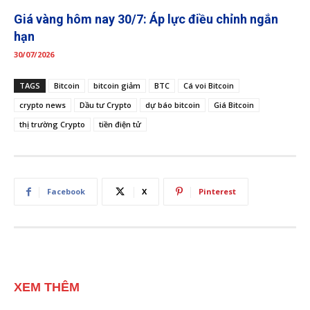
Giá vàng hôm nay 30/7: Áp lực điều chỉnh ngắn
hạn
30/07/2026
TAGS
Bitcoin
bitcoin giảm
BTC
Cá voi Bitcoin
crypto news
Dầu tư Crypto
dự báo bitcoin
Giá Bitcoin
thị trường Crypto
tiền điện tử
Facebook
X
Pinterest
XEM THÊM